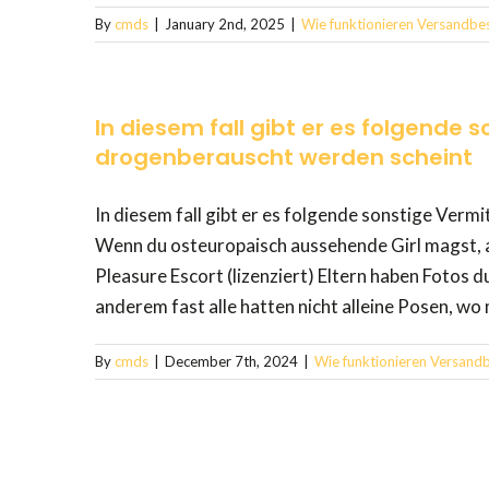
By
cmds
|
January 2nd, 2025
|
Wie funktionieren Versandbes
In diesem fall gibt er es folgende
drogenberauscht werden scheint
In diesem fall gibt er es folgende sonstige Ver
Wenn du osteuropaisch aussehende Girl magst, a
Pleasure Escort (lizenziert) Eltern haben Fotos
anderem fast alle hatten nicht alleine Posen, wo
By
cmds
|
December 7th, 2024
|
Wie funktionieren Versandb