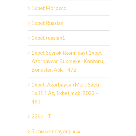
1xbet Morocco
1xbet Russian
1xbet russian1
1xbet Seyrək Rəsmi Sayt 1xbet
Azərbaycan Bukmeker Kontoru,
Bonuslar, Apk – 472
1xbet: Azərbaycan Mərc Saytı
1xBET Az, 1xbet mobi 2023 –
493
22bet IT
3 самых популярных