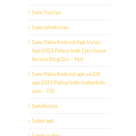
1win Turkiye
1win uzbekistan
1win Yüklə Android Apk Və Ios
App 2023 Pulsuz Indir Epic Home
Service Blog Dcs – 964
1win Yüklə Android apk və iOS
app 2023 Pulsuz Indir tsabatkids
com – 705
1winRussia
1xbet apk
1xbet arabic