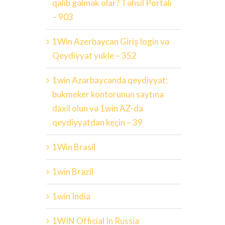
qalib gəlmək olar? Təhsil Portalı
– 903
1Win Azerbaycan Giriş login və
Qeydiyyat yukle – 352
1win Azərbaycanda qeydiyyat:
bukmeker kontorunun saytına
daxil olun və 1win AZ-da
qeydiyyatdan keçin – 39
1Win Brasil
1win Brazil
1win India
1WIN Official In Russia