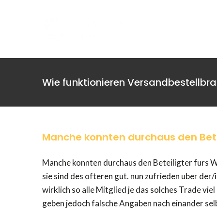
Skip
to
content
Wie funktionieren Versandbestellbra
Manche konnten durchaus den Betei
Manche konnten durchaus den Beteiligter furs W
sie sind des ofteren gut. nun zufrieden uber de
wirklich so alle Mitglied je das solches Trade v
geben jedoch falsche Angaben nach einander selb