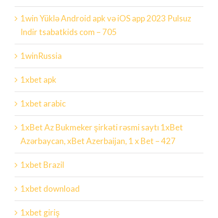
1win Yüklə Android apk və iOS app 2023 Pulsuz
Indir tsabatkids com – 705
1winRussia
1xbet apk
1xbet arabic
1xBet Az Bukmeker şirkəti rəsmi saytı 1xBet
Azərbaycan, xBet Azerbaijan, 1 x Bet – 427
1xbet Brazil
1xbet download
1xbet giriş