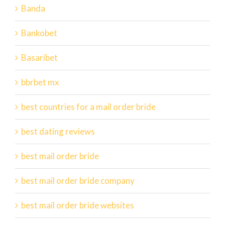
Banda
Bankobet
Basaribet
bbrbet mx
best countries for a mail order bride
best dating reviews
best mail order bride
best mail order bride company
best mail order bride websites