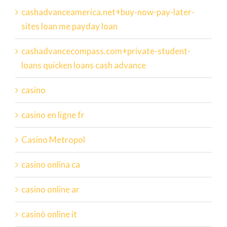
cashadvanceamerica.net+buy-now-pay-later-
sites loan me payday loan
cashadvancecompass.com+private-student-
loans quicken loans cash advance
casino
casino en ligne fr
Casino Metropol
casino onlina ca
casino online ar
casinò online it