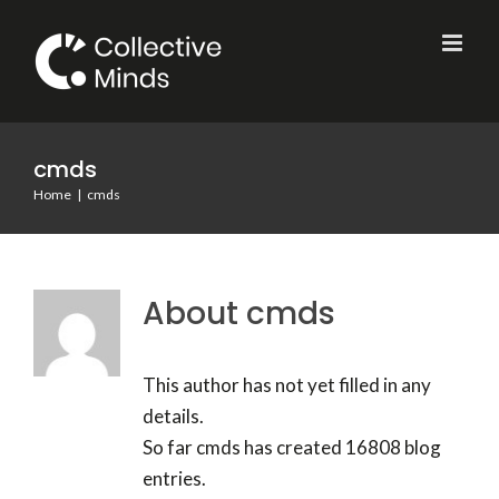
Skip
to
content
cmds
Home
|
cmds
About
cmds
This author has not yet filled in any
details.
So far cmds has created 16808 blog
entries.