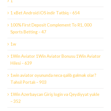
1
1 xBet Android iOS indir Tətbiq – 654
100% First Deposit Complement To R1, 000
Sports Betting – 47
1w
1Win Aviator 1Win Aviator Bonusu 1Win Aviator
Hilesi – 639
1win aviator oyununda necə qalib gəlmək olar?
Təhsil Portalı – 903
1Win Azerbaycan Giriş login və Qeydiyyat yukle
– 352