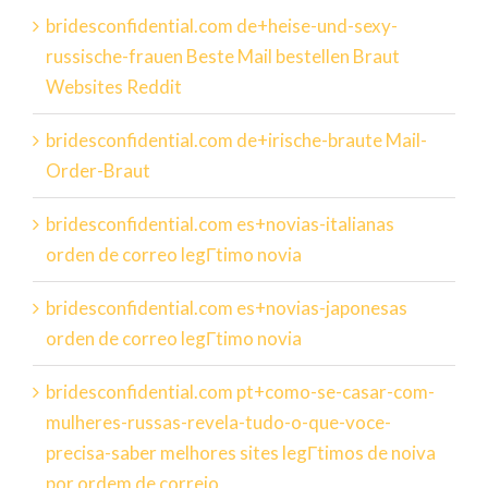
bridesconfidential.com de+heise-und-sexy-
russische-frauen Beste Mail bestellen Braut
Websites Reddit
bridesconfidential.com de+irische-braute Mail-
Order-Braut
bridesconfidential.com es+novias-italianas
orden de correo legГ­timo novia
bridesconfidential.com es+novias-japonesas
orden de correo legГ­timo novia
bridesconfidential.com pt+como-se-casar-com-
mulheres-russas-revela-tudo-o-que-voce-
precisa-saber melhores sites legГ­timos de noiva
por ordem de correio