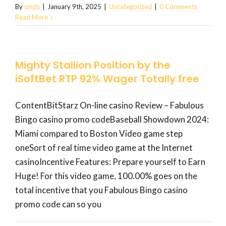
By
cmds
|
January 9th, 2025
|
Uncategorized
|
0 Comments
Read More
Mighty Stallion Position by the
iSoftBet RTP 92% Wager Totally free
ContentBitStarz On-line casino Review – Fabulous
Bingo casino promo codeBaseball Showdown 2024:
Miami compared to Boston Video game step
oneSort of real time video game at the Internet
casinoIncentive Features: Prepare yourself to Earn
Huge! For this video game, 100.00% goes on the
total incentive that you Fabulous Bingo casino
promo code can so you