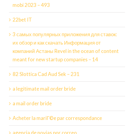
mobi 2023 – 493
22bet IT
3 самых популярных приложения для ставок:
их обзор и как скачать Информация от
компаний Астаны Revel in the ocean of content
meant for new startup companies – 14
82 Slottica Cad Aud Sek – 231
a legitimate mail order bride
a mail order bride
Acheter la mariГ©e par correspondance
agencia de novias por correo