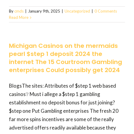
By
cmds
|
January 9th, 2025
|
Uncategorized
|
0 Comments
Read More
Michigan Casinos on the mermaids
pearl $step 1 deposit 2024 the
internet The 15 Courtroom Gambling
enterprises Could possibly get 2024
BlogsThe sites: Attributes of $step 1 web based
casinos❔ Must i allege a $step 1 gambling
establishment no deposit bonus for just joining?
$step one Put Gambling enterprises The fresh 20
far more spins incentives are some of the really
advertised offers readily available because they