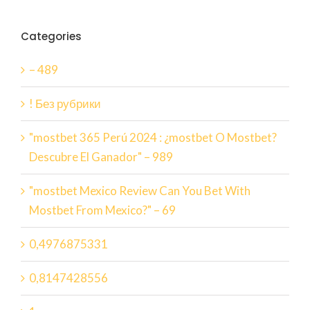
Categories
– 489
! Без рубрики
"mostbet 365 Perú 2024 ️: ¿mostbet O Mostbet?
Descubre El Ganador" – 989
"mostbet Mexico Review Can You Bet With
Mostbet From Mexico?" – 69
0,4976875331
0,8147428556