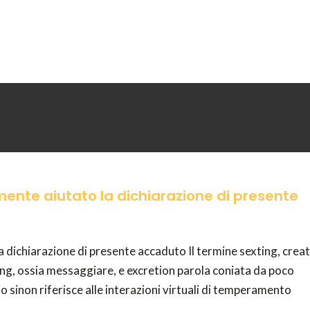
About Us
Services
mente aiutato la dichiarazione di presente
la dichiarazione di presente accaduto Il termine sexting, crea
ting, ossia messaggiare, e excretion parola coniata da poco
 sinon riferisce alle interazioni virtuali di temperamento