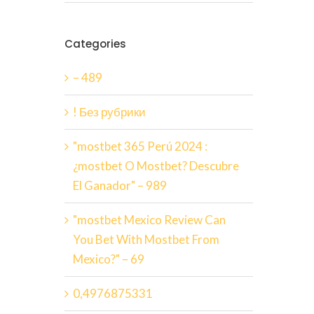
Categories
– 489
! Без рубрики
"mostbet 365 Perú 2024 ️:
¿mostbet O Mostbet? Descubre
El Ganador" – 989
"mostbet Mexico Review Can
You Bet With Mostbet From
Mexico?" – 69
0,4976875331