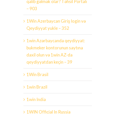
qalib gəlmək olar? Təhsil Portalı
– 903
1Win Azerbaycan Giriş login və
Qeydiyyat yukle – 352
1win Azərbaycanda qeydiyyat:
bukmeker kontorunun saytına
daxil olun və 1win AZ-da
qeydiyyatdan keçin – 39
1Win Brasil
1win Brazil
1win India
1WIN Official In Russia