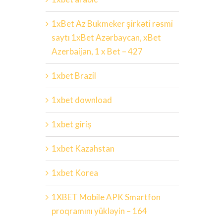
1xBet Az Bukmeker şirkəti rəsmi
saytı 1xBet Azərbaycan, xBet
Azerbaijan, 1 x Bet – 427
1xbet Brazil
1xbet download
1xbet giriş
1xbet Kazahstan
1xbet Korea
1XBET Mobile APK Smartfon
proqramını yükləyin – 164