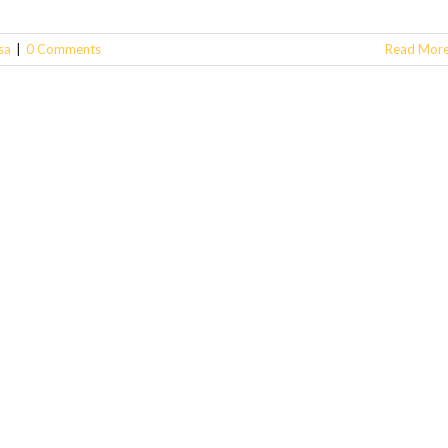
sa
|
0 Comments
Read Mor