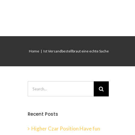
Products
Careers
Contact
Home
|
Ist Versandbestellbraut eine echte Sache
Search
for:
Recent Posts
Higher Czar Position Have fun