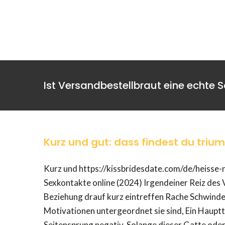
Skip
to
content
Ist Versandbestellbraut eine echte 
Kurz und gut: dass findest du triu
Kurz und https://kissbridesdate.com/de/heisse-n
Sexkontakte online (2024) Irgendeiner Reiz des 
Beziehung drauf kurz eintreffen Rache Schwinde
Motivationen untergeordnet sie sind, Ein Haupt
Seitensprung negativ. Solange dieser Gatte ode