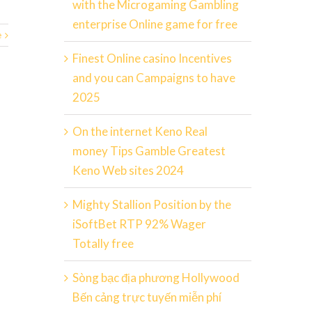
with the Microgaming Gambling
enterprise Online game for free
e
Finest Online casino Incentives
and you can Campaigns to have
2025
On the internet Keno Real
money Tips Gamble Greatest
Keno Web sites 2024
Mighty Stallion Position by the
iSoftBet RTP 92% Wager
Totally free
Sòng bạc địa phương Hollywood
Bến cảng trực tuyến miễn phí