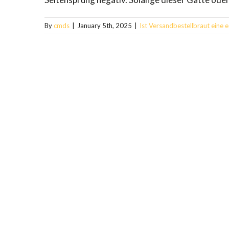
By
cmds
|
January 5th, 2025
|
Ist Versandbestellbraut eine 