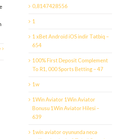
0,8147428556
e
1
m
1 xBet Android iOS indir Tətbiq –
654
e
100% First Deposit Complement
To R1, 000 Sports Betting – 47
1w
1Win Aviator 1Win Aviator
Bonusu 1Win Aviator Hilesi –
639
1win aviator oyununda necə