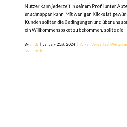
Nutzer kann jederzeit in seinem Profil unter Abt
er schnappen kann. Mit wenigen Klicks ist gewün
Kunden sollten die Bedingungen und über uns sor
ein Willkommenspaket zu bekommen, sollte die
By
cmds
|
January 21st, 2024
|
Vulkan Vegas Test Wettanbie
Comments