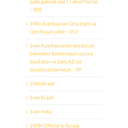
qalib gəlmək olar? Təhsil Portalı
– 903
1Win Azerbaycan Giriş login və
Qeydiyyat yukle – 352
1win Azərbaycanda qeydiyyat:
bukmeker kontorunun saytına
daxil olun və 1win AZ-da
qeydiyyatdan keçin – 39
1Win Brasil
1win Brazil
1win India
1WIN Official In Russia