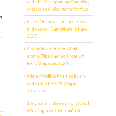
with the Microgaming Gambling
enterprise Online game for free
.
n
Finest Online casino Incentives
and you can Campaigns to have
2025
e
On the internet Keno Real
money Tips Gamble Greatest
Keno Web sites 2024
Mighty Stallion Position by the
iSoftBet RTP 92% Wager
Totally free
Sòng bạc địa phương Hollywood
Bến cảng trực tuyến miễn phí
e