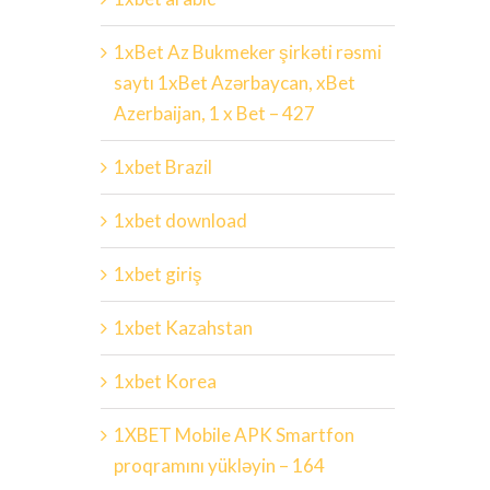
1xBet Az Bukmeker şirkəti rəsmi
saytı 1xBet Azərbaycan, xBet
Azerbaijan, 1 x Bet – 427
1xbet Brazil
1xbet download
1xbet giriş
1xbet Kazahstan
1xbet Korea
1XBET Mobile APK Smartfon
proqramını yükləyin – 164