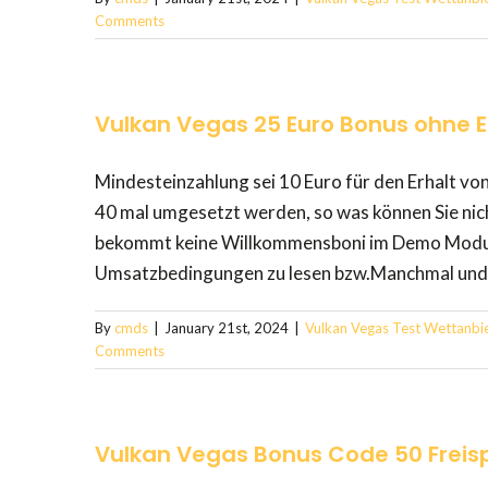
Comments
Vulkan Vegas 25 Euro Bonus ohne 
Mindesteinzahlung sei 10 Euro für den Erhalt vo
40 mal umgesetzt werden, so was können Sie nicht
bekommt keine Willkommensboni im Demo Modus, 
Umsatzbedingungen zu lesen bzw.Manchmal und 
By
cmds
|
January 21st, 2024
|
Vulkan Vegas Test Wettanbie
Comments
Vulkan Vegas Bonus Code 50 Freisp