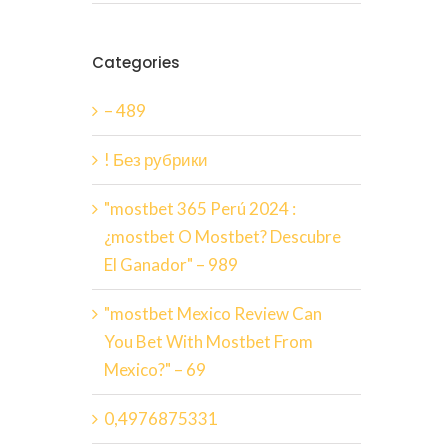
Categories
– 489
! Без рубрики
"mostbet 365 Perú 2024 ️:
¿mostbet O Mostbet? Descubre
El Ganador" – 989
"mostbet Mexico Review Can
You Bet With Mostbet From
Mexico?" – 69
0,4976875331