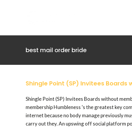
Skip
to
content
best mail order bride
Shingle Point (SP) Invitees Board
Shingle Point (SP) Invitees Boards without mem
membership Humbleness ‘s the greatest key co
internet because no body manage previously mu
carry out they. An upswing off social platform p