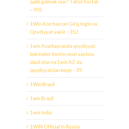
qalib gəlmək olar? Təhsil Portalı
– 903
1Win Azerbaycan Giriş login və
Qeydiyyat yukle – 352
1win Azərbaycanda qeydiyyat:
bukmeker kontorunun saytına
daxil olun və 1win AZ-da
qeydiyyatdan keçin – 39
1Win Brasil
1win Brazil
1win India
1WIN Official In Russia