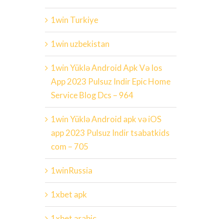
1win Turkiye
1win uzbekistan
1win Yüklə Android Apk Və Ios
App 2023 Pulsuz Indir Epic Home
Service Blog Dcs – 964
1win Yüklə Android apk və iOS
app 2023 Pulsuz Indir tsabatkids
com – 705
1winRussia
1xbet apk
1xbet arabic