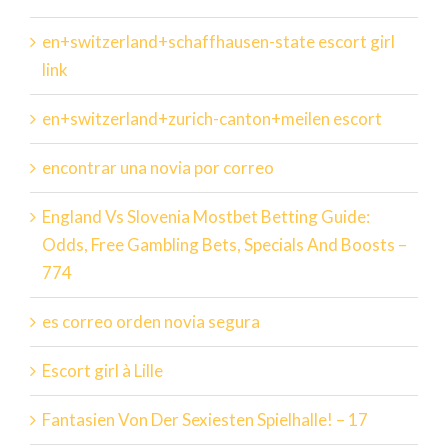
en+switzerland+schaffhausen-state escort girl
link
en+switzerland+zurich-canton+meilen escort
encontrar una novia por correo
England Vs Slovenia Mostbet Betting Guide:
Odds, Free Gambling Bets, Specials And Boosts –
774
es correo orden novia segura
Escort girl à Lille
Fantasien Von Der Sexiesten Spielhalle! – 17