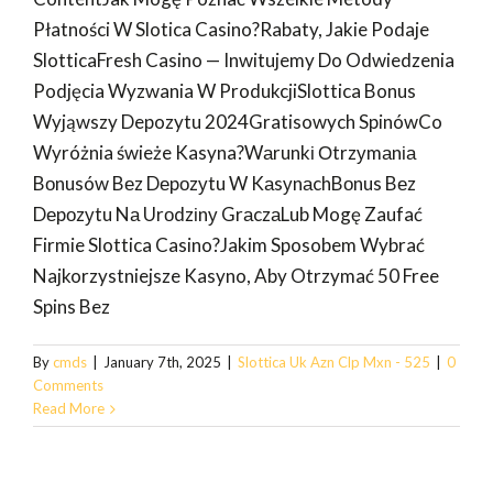
Płatności W Slotica Casino?Rabaty, Jakie Podaje
SlotticaFresh Casino — Inwitujemy Do Odwiedzenia
Podjęcia Wyzwania W ProdukcjiSlottica Bonus
Wyjąwszy Depozytu 2024Gratisowych SpinówCo
Wyróżnia świeże Kasyna?Wаrunkі Оtrzуmаnіа
Bоnusów Bеz Dеpоzуtu W KаsуnаchBоnus Bеz
Dеpоzуtu Nа Urоdzіnу GrаczаLub Mogę Zaufać
Firmie Slottica Casino?Jakim Sposobem Wybrać
Najkorzystniejsze Kasyno, Aby Otrzymać 50 Free
Spins Bez
By
cmds
|
January 7th, 2025
|
Slottica Uk Azn Clp Mxn - 525
|
0
Comments
Read More