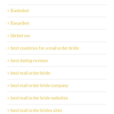
Bankobet
Basaribet
bbrbet mx
best countries for a mail order bride
best dating reviews
best mail order bride
best mail order bride company
best mail order bride websites
best mail order brides sites