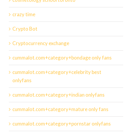
crazy time
Crypto Bot
Cryptocurrency exchange
cummalot.com+category+bondage only fans
cummalot.com+category+celebrity best
onlyfans
cummalot.com+category+indian onlyfans
cummalot.com+category+mature only fans
cummalot.com+category+pornstar onlyfans