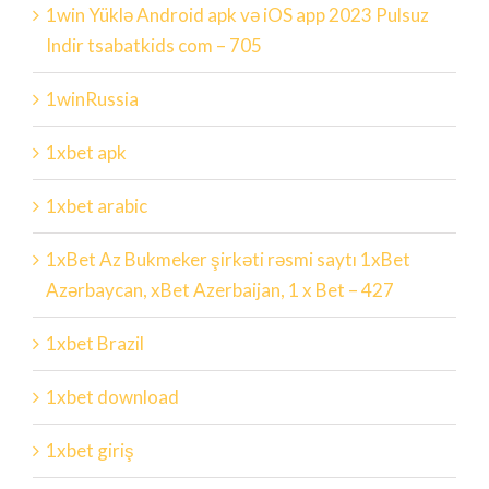
1win Yüklə Android apk və iOS app 2023 Pulsuz
Indir tsabatkids com – 705
1winRussia
1xbet apk
1xbet arabic
1xBet Az Bukmeker şirkəti rəsmi saytı 1xBet
Azərbaycan, xBet Azerbaijan, 1 x Bet – 427
1xbet Brazil
1xbet download
1xbet giriş