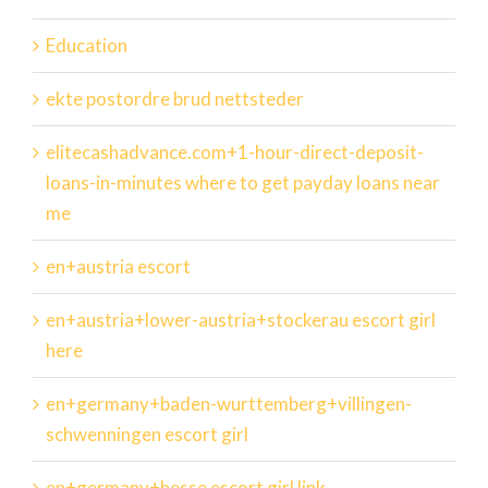
Education
ekte postordre brud nettsteder
elitecashadvance.com+1-hour-direct-deposit-
loans-in-minutes where to get payday loans near
me
en+austria escort
en+austria+lower-austria+stockerau escort girl
here
en+germany+baden-wurttemberg+villingen-
schwenningen escort girl
en+germany+hesse escort girl link