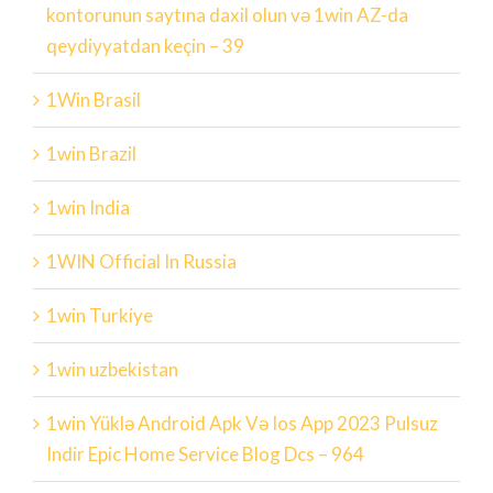
kontorunun saytına daxil olun və 1win AZ-da
qeydiyyatdan keçin – 39
1Win Brasil
1win Brazil
1win India
1WIN Official In Russia
1win Turkiye
1win uzbekistan
1win Yüklə Android Apk Və Ios App 2023 Pulsuz
Indir Epic Home Service Blog Dcs – 964