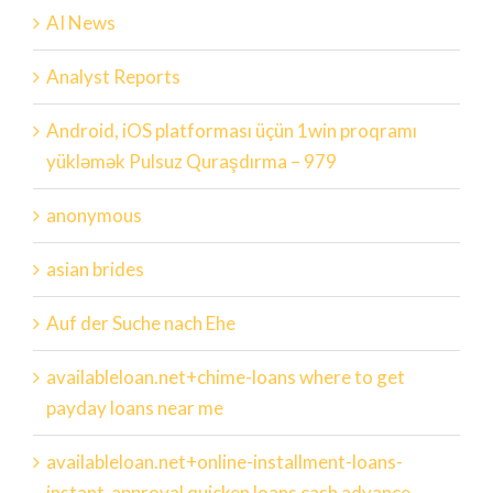
AI News
Analyst Reports
Android, iOS platforması üçün 1win proqramı
yükləmək Pulsuz Quraşdırma – 979
anonymous
asian brides
Auf der Suche nach Ehe
availableloan.net+chime-loans where to get
payday loans near me
availableloan.net+online-installment-loans-
instant-approval quicken loans cash advance