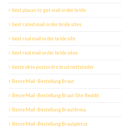
best places to get mail order bride
best rated mail order bride sites
best real mail order bride site
best real mail order bride sites
beste ekte postordre brud nettsteder
Beste Mail -Bestellung Braut
Beste Mail -Bestellung Braut Site Reddit
Beste Mail -Bestellung Brautfirma
Beste Mail -Bestellung Brautpletze