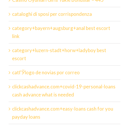
cataloghi di sposi per corrispondenza
category+bayern+augsburg+anal best escort
link
category+luzern-stadt+horw+ladyboy best
escort
catГЎlogo de novias por correo
clickcashadvance.com+covid-19-personal-loans
cash advance what is needed
clickcashadvance.com+easy-loans cash for you
payday loans