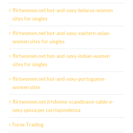
flirtwomen.net hot-and-sexy-belarus-women
sites for singles
flirtwomen.net hot-and-sexy-eastern-asian-
women sites for singles
flirtwomen.net hot-and-sexy-indian-women
sites for singles
flirtwomen.net hot-and-sexy-portuguese-
women sites
flirtwomen.net it+donne-scandinave-calde-e-
sexy sposa per corrispondenza
Forex Trading