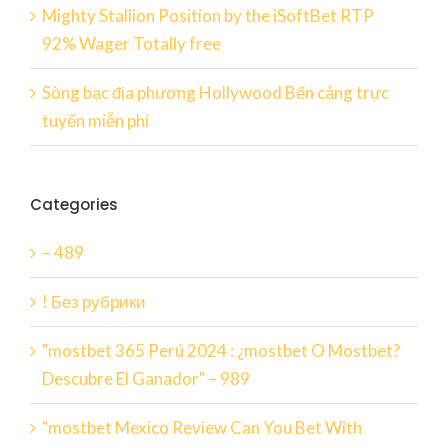
Mighty Stallion Position by the iSoftBet RTP
92% Wager Totally free
Sòng bạc địa phương Hollywood Bến cảng trực
tuyến miễn phí
Categories
– 489
! Без рубрики
"mostbet 365 Perú 2024 ️: ¿mostbet O Mostbet?
Descubre El Ganador" – 989
"mostbet Mexico Review Can You Bet With