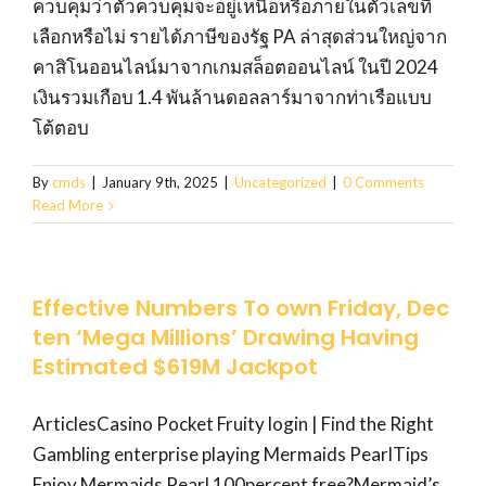
ควบคุมว่าตัวควบคุมจะอยู่เหนือหรือภายในตัวเลขที่
เลือกหรือไม่ รายได้ภาษีของรัฐ PA ล่าสุดส่วนใหญ่จาก
คาสิโนออนไลน์มาจากเกมสล็อตออนไลน์ ในปี 2024
เงินรวมเกือบ 1.4 พันล้านดอลลาร์มาจากท่าเรือแบบ
โต้ตอบ
By
cmds
|
January 9th, 2025
|
Uncategorized
|
0 Comments
Read More
Effective Numbers To own Friday, Dec
ten ‘Mega Millions’ Drawing Having
Estimated $619M Jackpot
ArticlesCasino Pocket Fruity login | Find the Right
Gambling enterprise playing Mermaids PearlTips
Enjoy Mermaids Pearl 100percent free?Mermaid’s