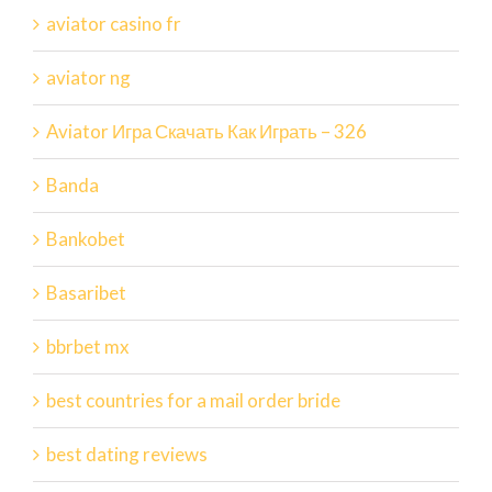
aviator casino fr
aviator ng
Aviator Игра Скачать Как Играть – 326
Banda
Bankobet
Basaribet
bbrbet mx
best countries for a mail order bride
best dating reviews