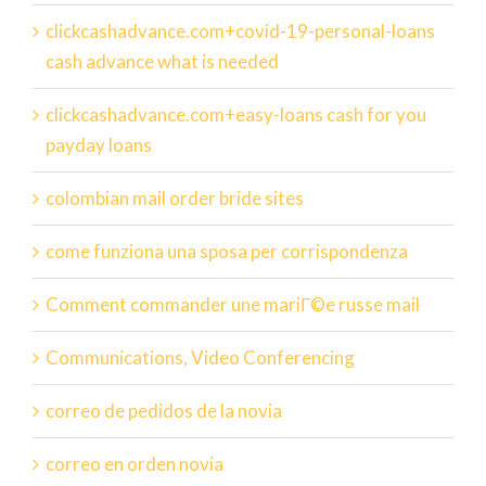
clickcashadvance.com+covid-19-personal-loans
cash advance what is needed
clickcashadvance.com+easy-loans cash for you
payday loans
colombian mail order bride sites
come funziona una sposa per corrispondenza
Comment commander une mariГ©e russe mail
Communications, Video Conferencing
correo de pedidos de la novia
correo en orden novia