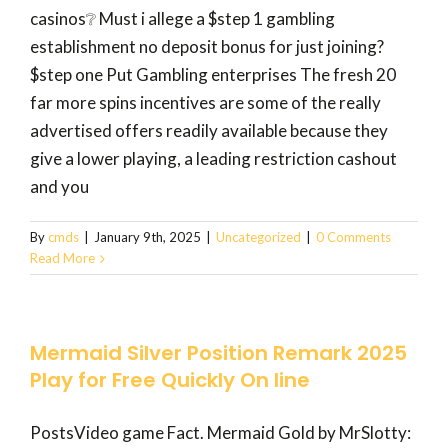
casinos❔ Must i allege a $step 1 gambling
establishment no deposit bonus for just joining?
$step one Put Gambling enterprises The fresh 20
far more spins incentives are some of the really
advertised offers readily available because they
give a lower playing, a leading restriction cashout
and you
By
cmds
|
January 9th, 2025
|
Uncategorized
|
0 Comments
Read More
Mermaid Silver Position Remark 2025
Play for Free Quickly On line
PostsVideo game Fact. Mermaid Gold by MrSlotty: