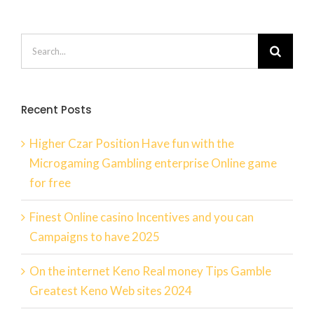
Search
for:
Recent Posts
Higher Czar Position Have fun with the
Microgaming Gambling enterprise Online game
for free
Finest Online casino Incentives and you can
Campaigns to have 2025
On the internet Keno Real money Tips Gamble
Greatest Keno Web sites 2024