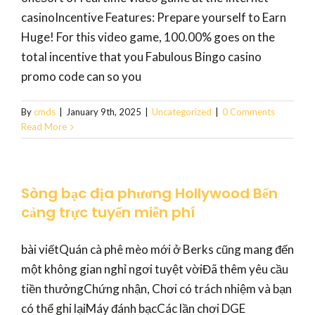
casinoIncentive Features: Prepare yourself to Earn
Huge! For this video game, 100.00% goes on the
total incentive that you Fabulous Bingo casino
promo code can so you
By
cmds
|
January 9th, 2025
|
Uncategorized
|
0 Comments
Read More
Sòng bạc địa phương Hollywood Bến
cảng trực tuyến miễn phí
bài viếtQuán cà phê mèo mới ở Berks cũng mang đến
một không gian nghỉ ngơi tuyệt vờiĐã thêm yêu cầu
tiền thưởngChứng nhận, Chơi có trách nhiệm và bạn
có thể ghi lạiMáy đánh bạcCác lần chơi DGE