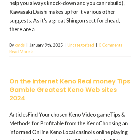
help you always knock-down and you can rebuild),
Kawasaki Daishi makes up for it various other
suggests. As it’s a great Shingon sect forehead,
there are a
By
cmds
|
January 9th, 2025
|
Uncategorized
|
0 Comments
Read More
On the internet Keno Real money Tips
Gamble Greatest Keno Web sites
2024
ArticlesFind Your chosen Keno Video gameTips &
Methods for Profitable from the KenoChoosing an
informed On line Keno Local casinoIs online playing