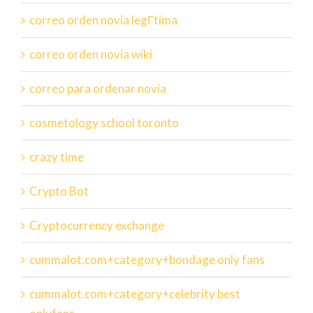
correo orden novia legГ­tima
correo orden novia wiki
correo para ordenar novia
cosmetology school toronto
crazy time
Crypto Bot
Cryptocurrency exchange
cummalot.com+category+bondage only fans
cummalot.com+category+celebrity best