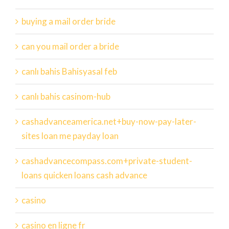
buying a mail order bride
can you mail order a bride
canlı bahis Bahisyasal feb
canlı bahis casinom-hub
cashadvanceamerica.net+buy-now-pay-later-
sites loan me payday loan
cashadvancecompass.com+private-student-
loans quicken loans cash advance
casino
casino en ligne fr