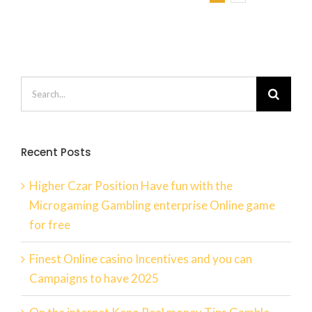
Search
for:
Recent Posts
Higher Czar Position Have fun with the
Microgaming Gambling enterprise Online game
for free
Finest Online casino Incentives and you can
Campaigns to have 2025