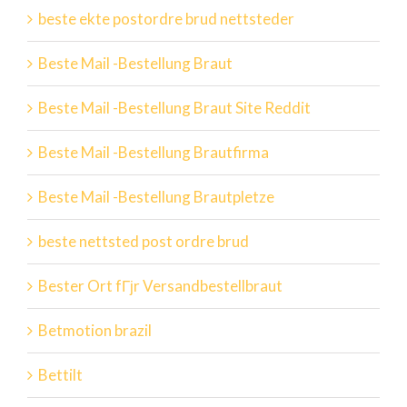
beste ekte postordre brud nettsteder
Beste Mail -Bestellung Braut
Beste Mail -Bestellung Braut Site Reddit
Beste Mail -Bestellung Brautfirma
Beste Mail -Bestellung Brautpletze
beste nettsted post ordre brud
Bester Ort fГјr Versandbestellbraut
Betmotion brazil
Bettilt