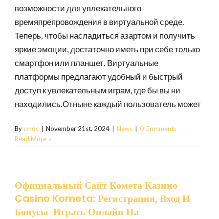
возможности для увлекательного
времяпрепровождения в виртуальной среде.
Теперь, чтобы насладиться азартом и получить
яркие эмоции, достаточно иметь при себе только
смартфон или планшет. Виртуальные
платформы предлагают удобный и быстрый
доступ к увлекательным играм, где бы вы ни
находились.Отныне каждый пользователь может
By
cmds
|
November 21st, 2024
|
News
|
0 Comments
Read More
Официальный Сайт Комета Казино
Casino Kometa: Регистрация, Вход И
Бонусы ️ Играть Онлайн На