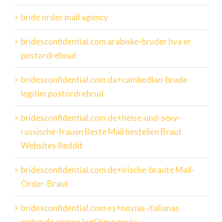
bride order mail agency
bridesconfidential.com arabiske-bruder hva er
postordrebrud
bridesconfidential.com da+cambodian-brude
legitim postordrebrud
bridesconfidential.com de+heise-und-sexy-
russische-frauen Beste Mail bestellen Braut
Websites Reddit
bridesconfidential.com de+irische-braute Mail-
Order-Braut
bridesconfidential.com es+novias-italianas
orden de correo legГ­timo novia