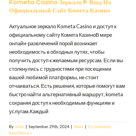
Kometa Casino Зеркало ᐈ Вход На
Официальный Сайт Комета Казино
Актуальное зеркало Kometa Casino и доступ к
официальному сайту Комета КазиноВ мире
онлайн-развлечений порой возникает
необходимость в обходных путях, чтобы
получить доступ к желаемым ресурсам. Если вы
столкнулись с трудностями при посещении
вашей любимой платформы, не стоит
отчаиваться. Есть решения, которые помогут вам
быстро найти альтернативный маршрут, kometa
сохраняя доступ к необходимым функциям и
услугам.Каждый
By
cmds
|
September 29th, 2024
|
News
|
0 Comments
Read More