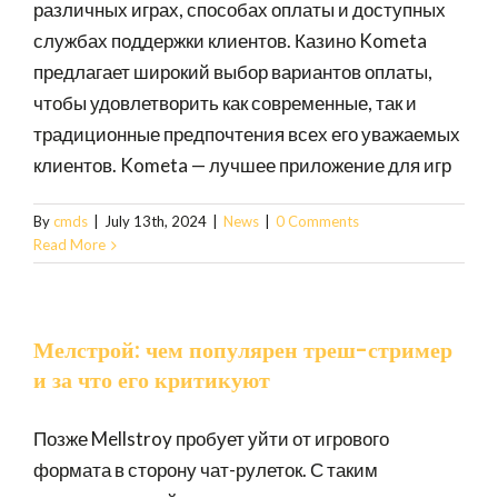
различных играх, способах оплаты и доступных
службах поддержки клиентов. Казино Kometa
предлагает широкий выбор вариантов оплаты,
чтобы удовлетворить как современные, так и
традиционные предпочтения всех его уважаемых
клиентов. Kometa — лучшее приложение для игр
By
cmds
|
July 13th, 2024
|
News
|
0 Comments
Read More
Мелстрой: чем популярен треш-стример
и за что его критикуют
Позже Mellstroy пробует уйти от игрового
формата в сторону чат-рулеток. С таким