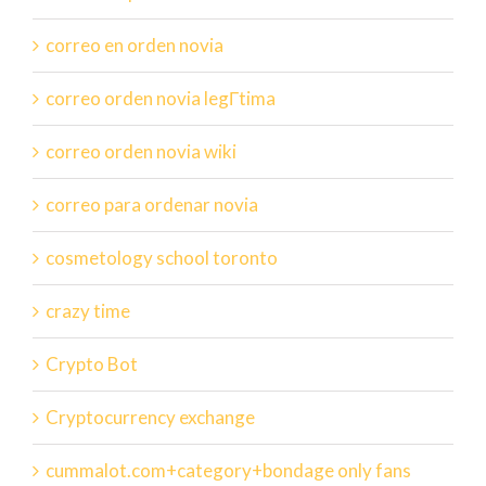
correo en orden novia
correo orden novia legГ­tima
correo orden novia wiki
correo para ordenar novia
cosmetology school toronto
crazy time
Crypto Bot
Cryptocurrency exchange
cummalot.com+category+bondage only fans