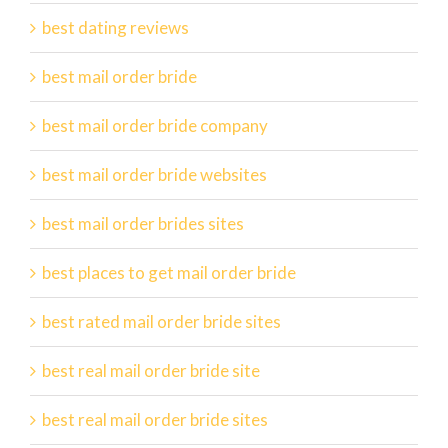
best dating reviews
best mail order bride
best mail order bride company
best mail order bride websites
best mail order brides sites
best places to get mail order bride
best rated mail order bride sites
best real mail order bride site
best real mail order bride sites