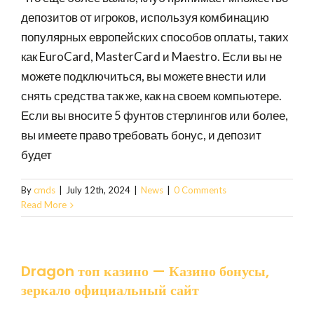
депозитов от игроков, используя комбинацию
популярных европейских способов оплаты, таких
как EuroCard, MasterCard и Maestro. Если вы не
можете подключиться, вы можете внести или
снять средства так же, как на своем компьютере.
Если вы вносите 5 фунтов стерлингов или более,
вы имеете право требовать бонус, и депозит
будет
By
cmds
|
July 12th, 2024
|
News
|
0 Comments
Read More
Dragon топ казино — Казино бонусы,
зеркало официальный сайт