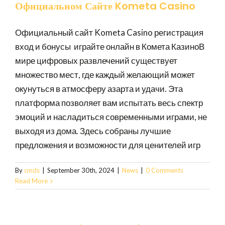
Официальном Сайте Kometa Casino
Официальный сайт Kometa Casino регистрация
вход и бонусы ️ играйте онлайн в Комета КазиноВ
мире цифровых развлечений существует
множество мест, где каждый желающий может
окунуться в атмосферу азарта и удачи. Эта
платформа позволяет вам испытать весь спектр
эмоций и насладиться современными играми, не
выходя из дома. Здесь собраны лучшие
предложения и возможности для ценителей игр
By
cmds
|
September 30th, 2024
|
News
|
0 Comments
Read More