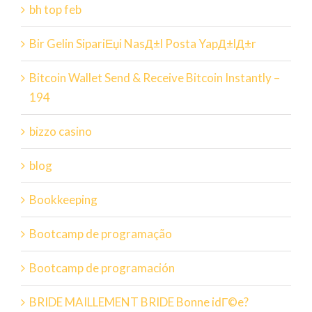
bh top feb
Bir Gelin SipariЕџi NasД±l Posta YapД±lД±r
Bitcoin Wallet Send & Receive Bitcoin Instantly –
194
bizzo casino
blog
Bookkeeping
Bootcamp de programação
Bootcamp de programación
BRIDE MAILLEMENT BRIDE Bonne idГ©e?