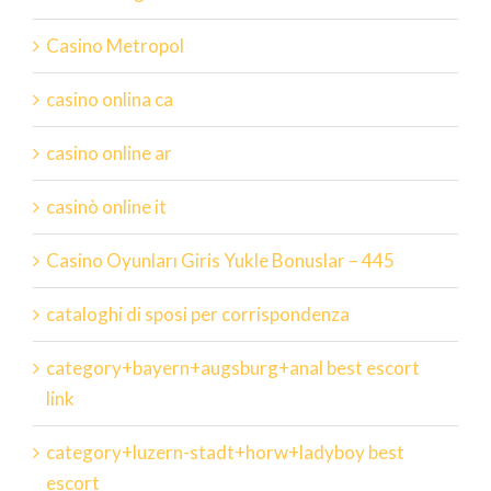
Casino Metropol
casino onlina ca
casino online ar
casinò online it
Casino Oyunları Giris Yukle Bonuslar – 445
cataloghi di sposi per corrispondenza
category+bayern+augsburg+anal best escort
link
category+luzern-stadt+horw+ladyboy best
escort