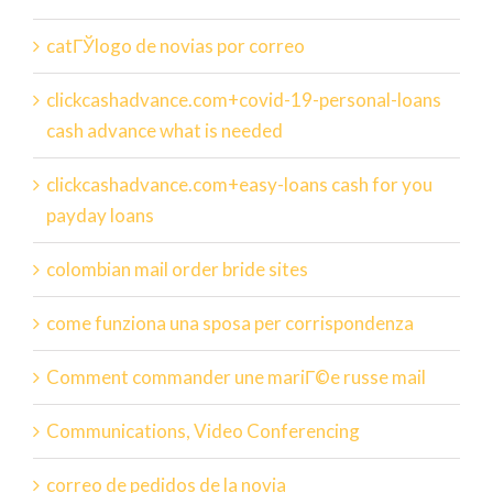
catГЎlogo de novias por correo
clickcashadvance.com+covid-19-personal-loans
cash advance what is needed
clickcashadvance.com+easy-loans cash for you
payday loans
colombian mail order bride sites
come funziona una sposa per corrispondenza
Comment commander une mariГ©e russe mail
Communications, Video Conferencing
correo de pedidos de la novia