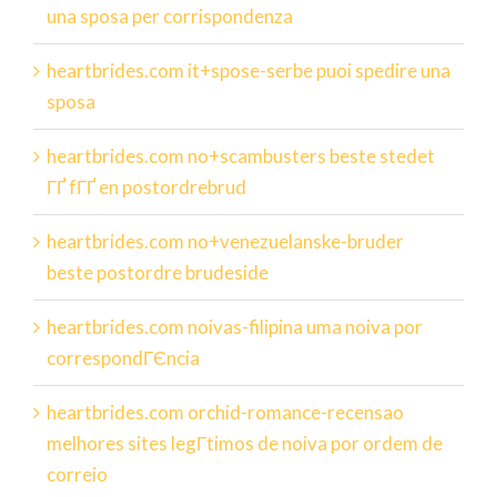
una sposa per corrispondenza
heartbrides.com it+spose-serbe puoi spedire una
sposa
heartbrides.com no+scambusters beste stedet
ГҐ fГҐ en postordrebrud
heartbrides.com no+venezuelanske-bruder
beste postordre brudeside
heartbrides.com noivas-filipina uma noiva por
correspondГЄncia
heartbrides.com orchid-romance-recensao
melhores sites legГ­timos de noiva por ordem de
correio