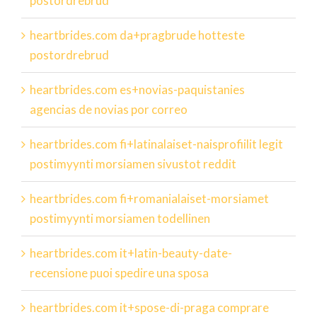
postordrebrud
heartbrides.com da+pragbrude hotteste
postordrebrud
heartbrides.com es+novias-paquistanies
agencias de novias por correo
heartbrides.com fi+latinalaiset-naisprofiilit legit
postimyynti morsiamen sivustot reddit
heartbrides.com fi+romanialaiset-morsiamet
postimyynti morsiamen todellinen
heartbrides.com it+latin-beauty-date-
recensione puoi spedire una sposa
heartbrides.com it+spose-di-praga comprare