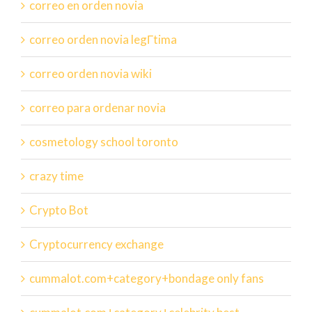
correo en orden novia
correo orden novia legГ­tima
correo orden novia wiki
correo para ordenar novia
cosmetology school toronto
crazy time
Crypto Bot
Cryptocurrency exchange
cummalot.com+category+bondage only fans