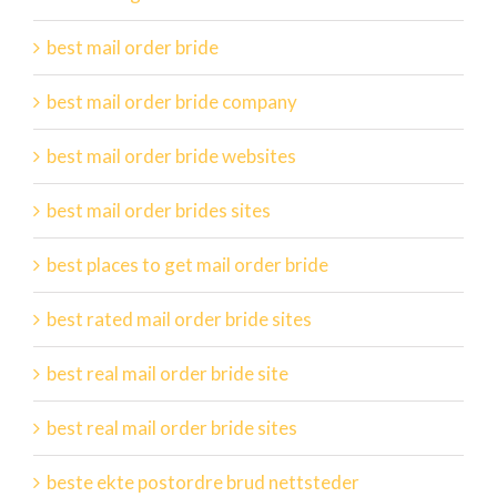
best mail order bride
best mail order bride company
best mail order bride websites
best mail order brides sites
best places to get mail order bride
best rated mail order bride sites
best real mail order bride site
best real mail order bride sites
beste ekte postordre brud nettsteder