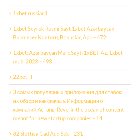
1xbet russian1
1xbet Seyrək Rəsmi Sayt 1xbet Azərbaycan
Bukmeker Kontoru, Bonuslar, Apk – 472
1xbet: Azərbaycan Mərc Saytı 1xBET Az, 1xbet
mobi 2023 – 493
22bet IT
3 самых популярных приложения для ставок:
их обзор и как скачать Информация от
компаний Астаны Revel in the ocean of content
meant for new startup companies – 14
82 Slottica Cad Aud Sek – 231