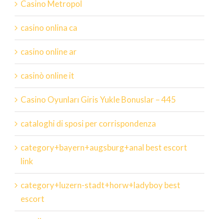
Casino Metropol
casino onlina ca
casino online ar
casinò online it
Casino Oyunları Giris Yukle Bonuslar – 445
cataloghi di sposi per corrispondenza
category+bayern+augsburg+anal best escort
link
category+luzern-stadt+horw+ladyboy best
escort