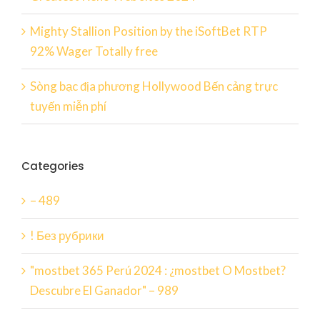
Mighty Stallion Position by the iSoftBet RTP
92% Wager Totally free
Sòng bạc địa phương Hollywood Bến cảng trực
tuyến miễn phí
Categories
– 489
! Без рубрики
"mostbet 365 Perú 2024 ️: ¿mostbet O Mostbet?
Descubre El Ganador" – 989