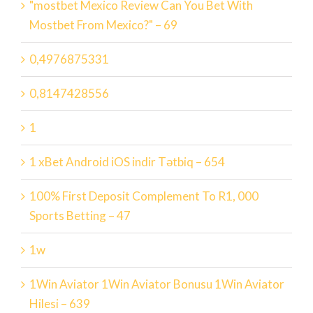
"mostbet Mexico Review Can You Bet With
Mostbet From Mexico?" – 69
0,4976875331
0,8147428556
1
1 xBet Android iOS indir Tətbiq – 654
100% First Deposit Complement To R1, 000
Sports Betting – 47
1w
1Win Aviator 1Win Aviator Bonusu 1Win Aviator
Hilesi – 639